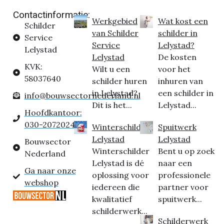
Contactinformatie:
Werkgebied
Wat kost een
Schilder
van Schilder
schilder in
Service
Service
Lelystad?
Lelystad
Lelystad
De kosten
KVK:
Wilt u een
voor het
58037640
schilder huren
inhuren van
in Lelystad?
een schilder in
info@bouwsectornederland.nl
Dit is het...
Lelystad...
Hoofdkantoor:
030-2072024
Winterschilder
Spuitwerk
Lelystad
Lelystad
Bouwsector
Winterschilder
Bent u op zoek
Nederland
Lelystad is dé
naar een
Ga naar onze
oplossing voor
professionele
webshop
iedereen die
partner voor
kwalitatief
spuitwerk...
schilderwerk...
Schilderwerk