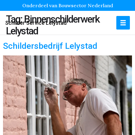
Onderdeel van Bouwsector Nederland
Tag:
Binnenschilderwerk
Schilder Service Lelystad
Lelystad
Schildersbedrijf Lelystad