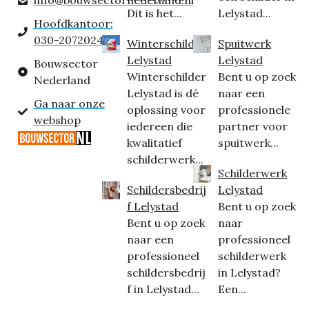
Dit is het...
Lelystad...
Hoofdkantoor:
030-2072024
Winterschilder
Spuitwerk
Lelystad
Lelystad
Bouwsector
Winterschilder
Bent u op zoek
Nederland
Lelystad is dé
naar een
Ga naar onze
oplossing voor
professionele
webshop
iedereen die
partner voor
kwalitatief
spuitwerk...
schilderwerk...
Schilderwerk
Schildersbedrij
Lelystad
f Lelystad
Bent u op zoek
Bent u op zoek
naar
naar een
professioneel
professioneel
schilderwerk
schildersbedrij
in Lelystad?
f in Lelystad...
Een...