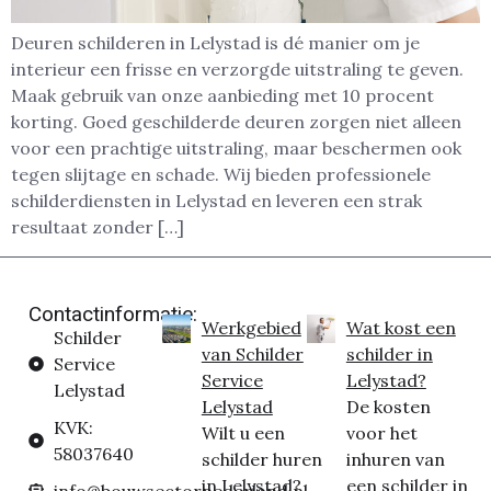
Deuren schilderen in Lelystad is dé manier om je
interieur een frisse en verzorgde uitstraling te geven.
Maak gebruik van onze aanbieding met 10 procent
korting. Goed geschilderde deuren zorgen niet alleen
voor een prachtige uitstraling, maar beschermen ook
tegen slijtage en schade. Wij bieden professionele
schilderdiensten in Lelystad en leveren een strak
resultaat zonder […]
Contactinformatie:
Werkgebied
Wat kost een
Schilder
van Schilder
schilder in
Service
Service
Lelystad?
Lelystad
Lelystad
De kosten
KVK:
Wilt u een
voor het
58037640
schilder huren
inhuren van
in Lelystad?
een schilder in
info@bouwsectornederland.nl