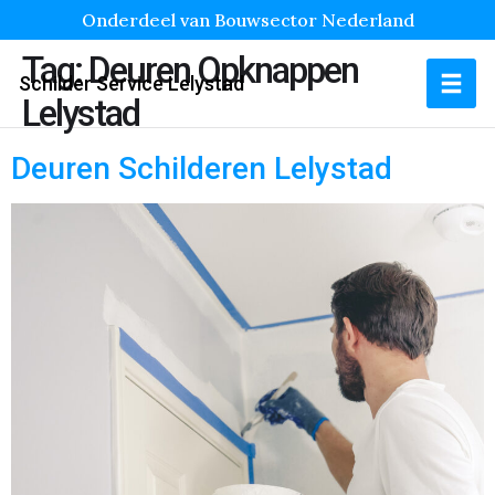
Onderdeel van Bouwsector Nederland
Tag:
Deuren Opknappen
Schilder Service Lelystad
Lelystad
Deuren Schilderen Lelystad