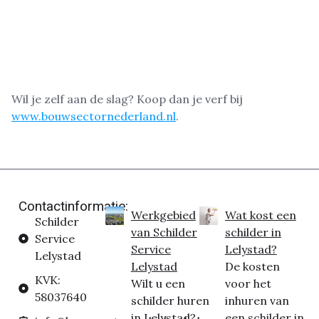
Wil je zelf aan de slag? Koop dan je verf bij
www.bouwsectornederland.nl
.
Contactinformatie:
Werkgebied
Wat kost een
Schilder
van Schilder
schilder in
Service
Service
Lelystad?
Lelystad
Lelystad
De kosten
KVK:
Wilt u een
voor het
58037640
schilder huren
inhuren van
in Lelystad?
een schilder in