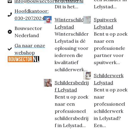
info@bouwsectornederland.nl
Dit is het...
Lelystad...
Hoofdkantoor:
030-2072024
Winterschilder
Spuitwerk
Lelystad
Lelystad
Bouwsector
Winterschilder
Bent u op zoek
Nederland
Lelystad is dé
naar een
Ga naar onze
oplossing voor
professionele
webshop
iedereen die
partner voor
kwalitatief
spuitwerk...
schilderwerk...
Schilderwerk
Schildersbedrij
Lelystad
f Lelystad
Bent u op zoek
Bent u op zoek
naar
naar een
professioneel
professioneel
schilderwerk
schildersbedrij
in Lelystad?
f in Lelystad...
Een...