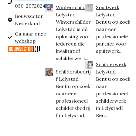
030-2072024
Winterschilder
Spuitwerk
Lelystad
Lelystad
Bouwsector
Winterschilder
Bent u op zoek
Nederland
Lelystad is dé
naar een
Ga naar onze
oplossing voor
professionele
webshop
iedereen die
partner voor
kwalitatief
spuitwerk...
schilderwerk...
Schilderwerk
Schildersbedrij
Lelystad
f Lelystad
Bent u op zoek
Bent u op zoek
naar
naar een
professioneel
professioneel
schilderwerk
schildersbedrij
in Lelystad?
f in Lelystad...
Een...