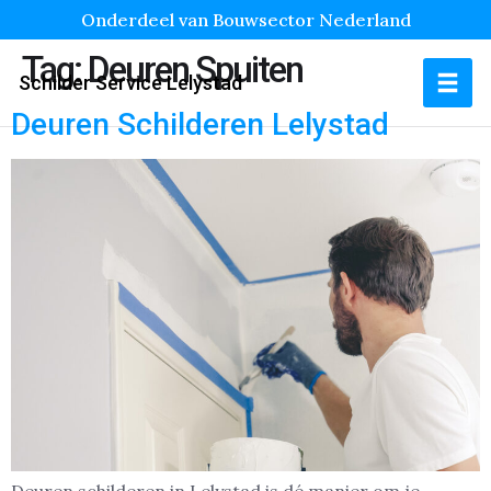
Onderdeel van Bouwsector Nederland
Tag:
Deuren Spuiten
Schilder Service Lelystad
Deuren Schilderen Lelystad