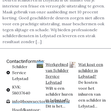
Deuren schilderen in Lelystad is dé manier om je
interieur een frisse en verzorgde uitstraling te geven.
Maak gebruik van onze aanbieding met 10 procent
korting. Goed geschilderde deuren zorgen niet alleen
voor een prachtige uitstraling, maar beschermen ook
tegen slijtage en schade. Wij bieden professionele
schilderdiensten in Lelystad en leveren een strak
resultaat zonder […]
Contactinformatie:
Werkgebied
Wat kost een
Schilder
van Schilder
schilder in
Service
Service
Lelystad?
Lelystad
Lelystad
De kosten
KVK:
Wilt u een
voor het
58037640
schilder huren
inhuren van
in Lelystad?
een schilder in
info@bouwsectornederland.nl
Dit is het...
Lelystad...
Hoofdkantoor: