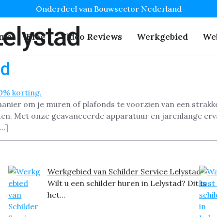
Onderdeel van Bouwsector Nederland
Lelystad
me
Blog
Video Reviews
Werkgebied
We
ad
manier om je muren of plafonds te voorzien van een strakke,
uiten. Met onze geavanceerde apparatuur en jarenlange erv
[…]
Werkgebied van Schilder Service Lelystad
Wilt u een schilder huren in Lelystad? Dit is
het...