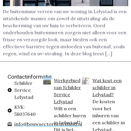
De buitenmuur verven van uw woning in Lelystad is een
uitstekende manier om zowel de uitstraling als de
bescherming van uw huis te verbeteren. Goed
onderhouden buitenmuren zorgen niet alleen voor een
frisse en verzorgde look, maar bieden ook een
effectieve barrière tegen invloeden van buitenaf, zoals
regen, wind en uv-straling. In deze blog leest […]
Contactinformatie:
Werkgebied
Wat kost een
Schilder
van Schilder
schilder in
Service
Service
Lelystad?
Lelystad
Lelystad
De kosten
KVK:
Wilt u een
voor het
58037640
schilder huren
inhuren van
in Lelystad?
een schilder in
info@bouwsectornederland.nl
Dit is het...
Lelystad...