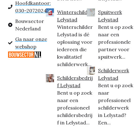
Hoofdkantoor:
030-2072024
Winterschilder
Spuitwerk
Lelystad
Lelystad
Bouwsector
Winterschilder
Bent u op zoek
Nederland
Lelystad is dé
naar een
Ga naar onze
oplossing voor
professionele
webshop
iedereen die
partner voor
kwalitatief
spuitwerk...
schilderwerk...
Schilderwerk
Schildersbedrij
Lelystad
f Lelystad
Bent u op zoek
Bent u op zoek
naar
naar een
professioneel
professioneel
schilderwerk
schildersbedrij
in Lelystad?
f in Lelystad...
Een...