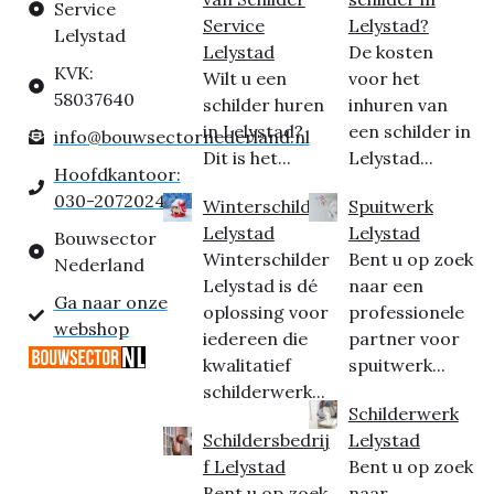
Service
Service
Lelystad?
Lelystad
Lelystad
De kosten
KVK:
Wilt u een
voor het
58037640
schilder huren
inhuren van
in Lelystad?
een schilder in
info@bouwsectornederland.nl
Dit is het...
Lelystad...
Hoofdkantoor:
030-2072024
Winterschilder
Spuitwerk
Lelystad
Lelystad
Bouwsector
Winterschilder
Bent u op zoek
Nederland
Lelystad is dé
naar een
Ga naar onze
oplossing voor
professionele
webshop
iedereen die
partner voor
kwalitatief
spuitwerk...
schilderwerk...
Schilderwerk
Schildersbedrij
Lelystad
f Lelystad
Bent u op zoek
Bent u op zoek
naar