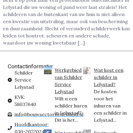
Bent u op zoek naar een professionele buitenschilder in
Lelystad die uw woning of pand weer laat stralen? Het
schilderen van de buitenkant van uw huis is niet alleen
een kwestie van uitstraling, maar ook van bescherming
en duurzaamheid. Slecht of verouderd schilderwerk kan
leiden tot houtrot, scheuren en andere schade,
waardoor uw woning kwetsbaar […]
Contactinformatie:
Werkgebied
Wat kost een
Schilder
van Schilder
schilder in
Service
Service
Lelystad?
Lelystad
Lelystad
De kosten
KVK:
Wilt u een
voor het
58037640
schilder huren
inhuren van
in Lelystad?
een schilder in
info@bouwsectornederland.nl
Dit is het...
Lelystad...
Hoofdkantoor:
030-2072024
Winterschilder
Spuitwerk