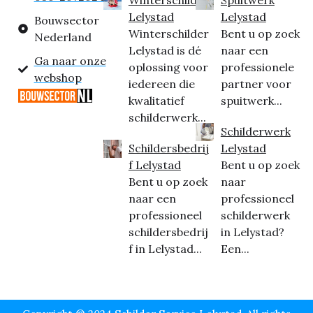
Lelystad
Lelystad
Bouwsector
Winterschilder
Bent u op zoek
Nederland
Lelystad is dé
naar een
Ga naar onze
oplossing voor
professionele
webshop
iedereen die
partner voor
kwalitatief
spuitwerk...
schilderwerk...
Schilderwerk
Schildersbedrij
Lelystad
f Lelystad
Bent u op zoek
Bent u op zoek
naar
naar een
professioneel
professioneel
schilderwerk
schildersbedrij
in Lelystad?
f in Lelystad...
Een...