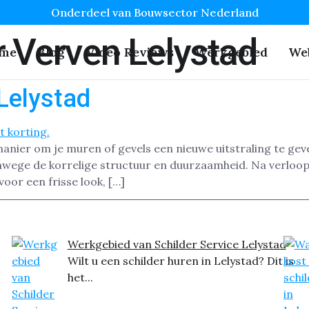
Onderdeel van Bouwsector Nederland
r Verven Lelystad
me
Blog
Video Reviews
Werkgebied
We
Lelystad
manier om je muren of gevels een nieuwe uitstraling te geve
anwege de korrelige structuur en duurzaamheid. Na verloop
voor een frisse look, […]
Werkgebied van Schilder Service Lelystad
Wilt u een schilder huren in Lelystad? Dit is
het...