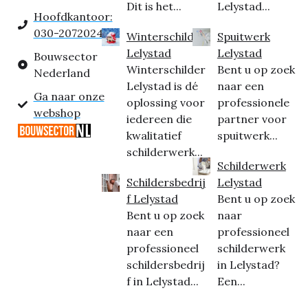
Dit is het...
Lelystad...
Hoofdkantoor:
030-2072024
Winterschilder
Spuitwerk
Lelystad
Lelystad
Bouwsector
Winterschilder
Bent u op zoek
Nederland
Lelystad is dé
naar een
Ga naar onze
oplossing voor
professionele
webshop
iedereen die
partner voor
kwalitatief
spuitwerk...
schilderwerk...
Schilderwerk
Schildersbedrij
Lelystad
f Lelystad
Bent u op zoek
Bent u op zoek
naar
naar een
professioneel
professioneel
schilderwerk
schildersbedrij
in Lelystad?
f in Lelystad...
Een...