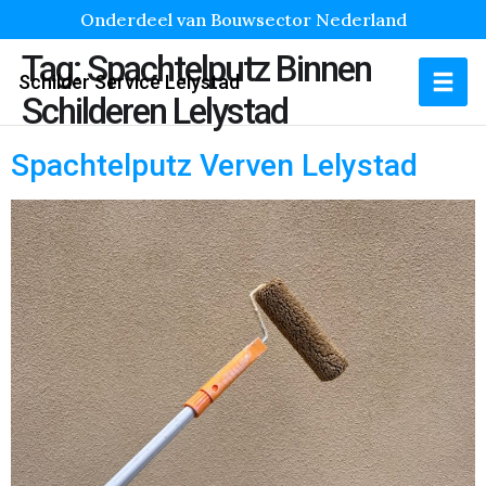
Onderdeel van Bouwsector Nederland
Tag:
Spachtelputz Binnen
Schilder Service Lelystad
Schilderen Lelystad
Spachtelputz Verven Lelystad