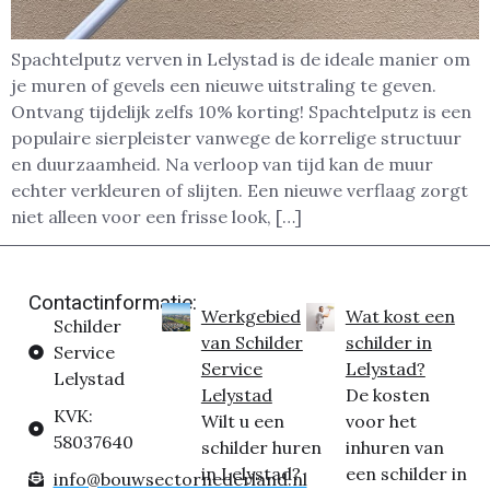
Spachtelputz verven in Lelystad is de ideale manier om
je muren of gevels een nieuwe uitstraling te geven.
Ontvang tijdelijk zelfs 10% korting! Spachtelputz is een
populaire sierpleister vanwege de korrelige structuur
en duurzaamheid. Na verloop van tijd kan de muur
echter verkleuren of slijten. Een nieuwe verflaag zorgt
niet alleen voor een frisse look, […]
Contactinformatie:
Werkgebied
Wat kost een
Schilder
van Schilder
schilder in
Service
Service
Lelystad?
Lelystad
Lelystad
De kosten
KVK:
Wilt u een
voor het
58037640
schilder huren
inhuren van
in Lelystad?
een schilder in
info@bouwsectornederland.nl