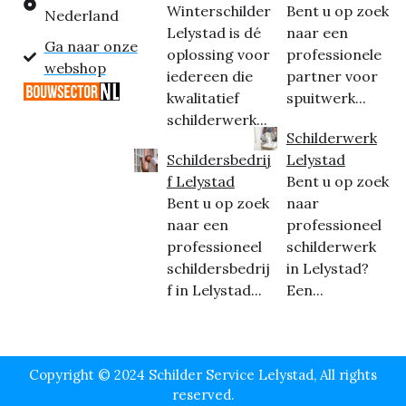
Winterschilder
Bent u op zoek
Nederland
Lelystad is dé
naar een
Ga naar onze
oplossing voor
professionele
webshop
iedereen die
partner voor
kwalitatief
spuitwerk...
schilderwerk...
Schilderwerk
Schildersbedrij
Lelystad
f Lelystad
Bent u op zoek
Bent u op zoek
naar
naar een
professioneel
professioneel
schilderwerk
schildersbedrij
in Lelystad?
f in Lelystad...
Een...
Copyright © 2024 Schilder Service Lelystad, All rights
reserved.