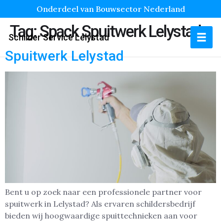
Onderdeel van Bouwsector Nederland
Tag:
Spack Spuitwerk Lelystad
Schilder Service Lelystad
Spuitwerk Lelystad
Bent u op zoek naar een professionele partner voor
spuitwerk in Lelystad? Als ervaren schildersbedrijf
bieden wij hoogwaardige spuittechnieken aan voor