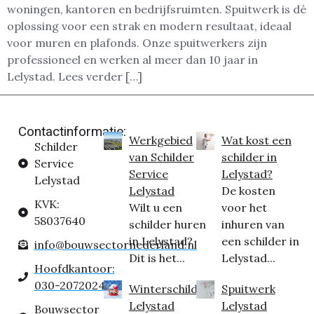
woningen, kantoren en bedrijfsruimten. Spuitwerk is dé
oplossing voor een strak en modern resultaat, ideaal
voor muren en plafonds. Onze spuitwerkers zijn
professioneel en werken al meer dan 10 jaar in
Lelystad. Lees verder […]
Contactinformatie:
Werkgebied
Wat kost een
Schilder
van Schilder
schilder in
Service
Service
Lelystad?
Lelystad
Lelystad
De kosten
KVK:
Wilt u een
voor het
58037640
schilder huren
inhuren van
in Lelystad?
een schilder in
info@bouwsectornederland.nl
Dit is het...
Lelystad...
Hoofdkantoor:
030-2072024
Winterschilder
Spuitwerk
Lelystad
Lelystad
Bouwsector