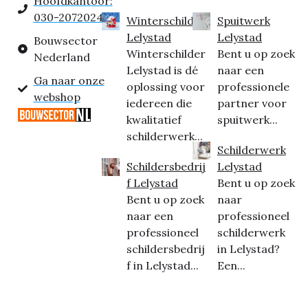
Hoofdkantoor:
030-2072024
Winterschilder
Spuitwerk
Lelystad
Lelystad
Bouwsector
Winterschilder
Bent u op zoek
Nederland
Lelystad is dé
naar een
Ga naar onze
oplossing voor
professionele
webshop
iedereen die
partner voor
kwalitatief
spuitwerk...
schilderwerk...
Schilderwerk
Schildersbedrij
Lelystad
f Lelystad
Bent u op zoek
Bent u op zoek
naar
naar een
professioneel
professioneel
schilderwerk
schildersbedrij
in Lelystad?
f in Lelystad...
Een...