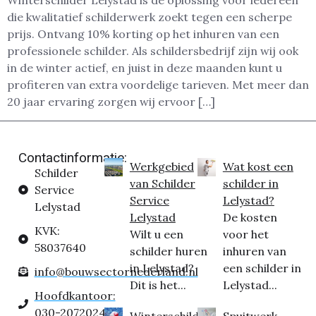
Winterschilder Lelystad is dé oplossing voor iedereen
die kwalitatief schilderwerk zoekt tegen een scherpe
prijs. Ontvang 10% korting op het inhuren van een
professionele schilder. Als schildersbedrijf zijn wij ook
in de winter actief, en juist in deze maanden kunt u
profiteren van extra voordelige tarieven. Met meer dan
20 jaar ervaring zorgen wij ervoor […]
Contactinformatie:
Werkgebied
Wat kost een
Schilder
van Schilder
schilder in
Service
Service
Lelystad?
Lelystad
Lelystad
De kosten
KVK:
Wilt u een
voor het
58037640
schilder huren
inhuren van
in Lelystad?
een schilder in
info@bouwsectornederland.nl
Dit is het...
Lelystad...
Hoofdkantoor:
030-2072024
Winterschilder
Spuitwerk