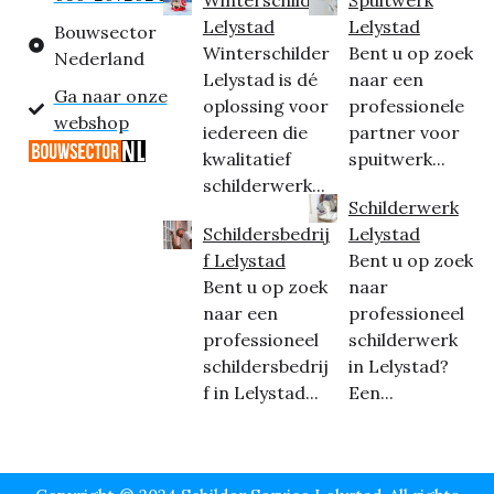
Lelystad
Lelystad
Bouwsector
Winterschilder
Bent u op zoek
Nederland
Lelystad is dé
naar een
Ga naar onze
oplossing voor
professionele
webshop
iedereen die
partner voor
kwalitatief
spuitwerk...
schilderwerk...
Schilderwerk
Schildersbedrij
Lelystad
f Lelystad
Bent u op zoek
Bent u op zoek
naar
naar een
professioneel
professioneel
schilderwerk
schildersbedrij
in Lelystad?
f in Lelystad...
Een...