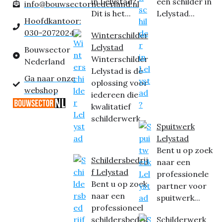
in Lelystad?
een schilder in
info@bouwsectornederland.nl
Dit is het...
Lelystad...
Hoofdkantoor:
030-2072024
Winterschilder
Lelystad
Bouwsector
Winterschilder
Nederland
Lelystad is dé
Ga naar onze
oplossing voor
webshop
iedereen die
kwalitatief
schilderwerk...
Spuitwerk
Lelystad
Bent u op zoek
Schildersbedrij
naar een
f Lelystad
professionele
Bent u op zoek
partner voor
naar een
spuitwerk...
professioneel
schildersbedrij
Schilderwerk