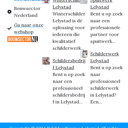
Lelystad
Lelystad
Bouwsector
Winterschilder
Bent u op zoek
Nederland
Lelystad is dé
naar een
Ga naar onze
oplossing voor
professionele
webshop
iedereen die
partner voor
kwalitatief
spuitwerk...
schilderwerk...
Schilderwerk
Schildersbedrij
Lelystad
f Lelystad
Bent u op zoek
Bent u op zoek
naar
naar een
professioneel
professioneel
schilderwerk
schildersbedrij
in Lelystad?
f in Lelystad...
Een...