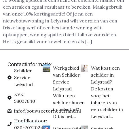
Je woning spuiten is een snelle en efficiënte manier om
een strak en egaal resultaat te bereiken. Maak gebruik
van onze 10% kortingsactie! Of je nu een
nieuwbouwwoning in Lelystad wilt voorzien van een
frisse laag verf of een bestaande woning wilt
opknappen, woning spuiten biedt talloze voordelen.
Het is geschikt voor zowel muren als […]
Contactinformatie:
Werkgebied
Wat kost een
Schilder
van Schilder
schilder in
Service
Service
Lelystad?
Lelystad
Lelystad
De kosten
KVK:
Wilt u een
voor het
58037640
schilder huren
inhuren van
in Lelystad?
een schilder in
info@bouwsectornederland.nl
Dit is het...
Lelystad...
Hoofdkantoor:
030-2072024
Winterschilder
Spuitwerk