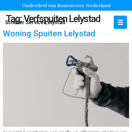
Onderdeel van Bouwsector Nederland
Tag:
Verfspuiten Lelystad
Schilder Service Lelystad
Woning Spuiten Lelystad